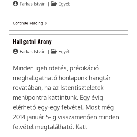
Post
Post
Farkas István
Egyéb
author:
category:
Minden
Continue Reading
Érdeklődőt
Szeretettel
Várunk!
Hallgatni Arany
Post
Post
Farkas István
Egyéb
author:
category:
Minden igehirdetés, prédikáció
meghallgatható honlapunk hangtár
rovatában, ha az Istentiszteletek
menüpontra kattintunk. Egy évig
elérhető egy-egy felvétel. Most még
2014 január 5-ig visszamenően minden
felvétel megtalálható. Katt