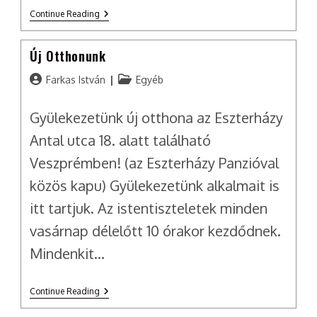
Hallgatni
Continue Reading
Arany
Új Otthonunk
Post
Post
Farkas István
Egyéb
author:
category:
Gyülekezetünk új otthona az Eszterházy
Antal utca 18. alatt található
Veszprémben! (az Eszterházy Panzióval
közös kapu) Gyülekezetünk alkalmait is
itt tartjuk. Az istentiszteletek minden
vasárnap délelőtt 10 órakor kezdődnek.
Mindenkit…
Új
Continue Reading
Otthonunk